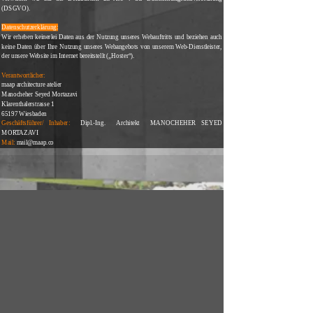
(DSGVO).
Datenschutzerklärung:
Wir erheben keinerlei Daten aus der Nutzung unseres Webauftritts und beziehen auch
keine Daten über Ihre Nutzung unseres Webangebots von unserem Web-Dienstleister,
der unsere Website im Internet bereitstellt („Hoster“).
Verantwortlicher:
maap architecture atelier
Manocheher Seyed Mortazavi
Klarenthalerstrasse 1
65197 Wiesbaden
Geschäftsführer/ Inhaber:
Dipl.-Ing. Architekt
MANOCHEHER SEYED
MORTAZAVI
Mail:
mail@maap.co
Impressum:
http://www.maap.co/impressum-maap