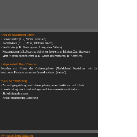
Arten der verarbeiteten Daten:
- Bestandsdaten (z.B., Namen, Adressen).
- Kontaktdaten (z.B., E-Mail, Telefonnummern).
- Inhaltsdaten (z.B., Texteingaben, Fotografien, Videos).
- Nutzungsdaten (z.B., besuchte Webseiten, Interesse an Inhalten, Zugriffszeiten).
- Meta-/Kommunikationsdaten (z.B., Geräte-Informationen, IP-Adressen).
Kategorien betroffener Personen
Besucher und Nutzer des Onlineangebotes (Nachfolgend bezeichnen wir die
betroffenen Personen zusammenfassend auch als „Nutzer“).
Zweck der Verarbeitung
- Zurverfügungstellung des Online
angebotes, seiner Funktionen und Inhalte.
- Beantwortung von Kontaktanfragen und Kommun
ikation mit Nutzern.
- Sicherheitsmaßnahmen.
- Reichweitenmessung/Marketing
Verwendete Begrifflichkeiten: