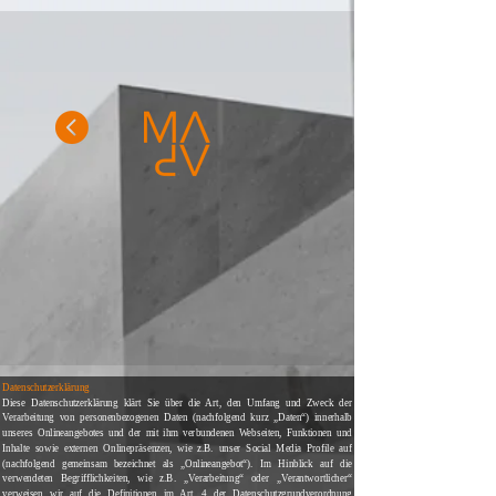
Datenschutzerklärung
Diese Datenschutzerklärung klärt Sie über die Art, den Umfang und Zweck der
Verarbeitung von personenbezogenen Daten (nachfolgend kurz „Daten“) innerhalb
unseres Onlineangebotes und der mit ihm verbundenen Webseiten, Funktionen und
Inhalte sowie externen Onlinepräsenzen, wie z.B. unser Social Media Profile auf
(nachfolgend gemeinsam bezeichnet als „Onlineangebot“). Im Hinblick auf die
verwendeten Begrifflichkeiten, wie z.B. „Verarbeitung“ oder „Verantwortlicher“
verweisen wir auf die Definitionen im Art. 4 der Datenschutzgrundverordnung