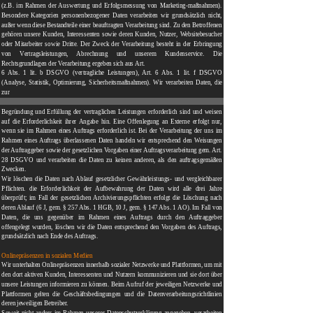
(z.B. im Rahmen der Auswertung und Erfolgsmessung von Marketing-maßnahmen).
Besondere Kategorien personenbezogener Daten verarbeiten wir grundsätzlich nicht,
außer wenn diese Bestandteile einer beauftragten Verarbeitung sind. Zu den Betroffenen
gehören unsere Kunden, Interessenten sowie deren Kunden, Nutzer, Websitebesucher
oder Mitarbeiter sowie Dritte. Der Zweck der Verarbeitung besteht in der Erbringung
von Vertragsleistungen, Abrechnung und unserem Kundenservice. Die
Rechtsgrundlagen der Verarbeitung ergeben sich aus Art.
6 Abs. 1 lit. b DSGVO (vertragliche Leistungen), Art. 6 Abs. 1 lit. f DSGVO
(Analyse, Statistik, Optimierung, Sicherheitsmaßnahmen). Wir verarbeiten Daten, die
zur
Begründung und Erfüllung der vertraglichen Leistungen erforderlich sind und weisen
auf die Erforderlichkeit ihrer Angabe hin. Eine Offenlegung an Externe erfolgt nur,
wenn sie im Rahmen eines Auftrags erforderlich ist. Bei der Verarbeitung der uns im
Rahmen eines Auftrags überlassenen Daten handeln wir entsprechend den Weisungen
der Auftraggeber sowie der gesetzlichen Vorgaben einer Auftragsverarbeitung gem. Art.
28 DSGVO und verarbeiten die Daten zu keinen anderen, als den auftragsgemäßen
Zwecken.
Wir löschen die Daten nach Ablauf gesetzlicher Gewährleistungs- und vergleichbarer
Pflichten. die Erforderlichkeit der Aufbewahrung der Daten wird alle drei Jahre
überprüft; im Fall der gesetzlichen Archivierungspflichten erfolgt die Löschung nach
deren Ablauf (6 J, gem. § 257 Abs. 1 HGB, 10 J, gem. § 147 Abs. 1 AO). Im Fall von
Daten, die uns gegenüber im Rahmen eines Auftrags durch den Auftraggeber
offengelegt wurden, löschen wir die Daten entsprechend den Vorgaben des Auftrags,
grundsätzlich nach Ende des Auftrags.
Onlinepräsenzen in sozialen Medien
Wir unterhalten Onlinepräsenzen innerhalb sozialer Netzwerke und Plattformen, um mit
den dort aktiven Kunden, Interessenten und Nutzern kommunizieren und sie dort über
unsere Leistungen informieren zu können.
Beim Aufruf der jeweiligen Netzwerke und
Plattformen gelten die Geschäftsbedingungen und die Datenverarbeitungsrichtlinien
deren jeweiligen Betreiber.
Soweit nicht anders im Rahmen unserer Datenschutzerklärung angegeben, verarbeiten