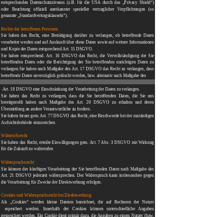
entsprechenden Datenschutzniveaus (z.B. für die USA durch das „Privacy Shield“)
oder Beachtung offiziell anerkannter spezieller vertraglicher Verpflichtungen (so
genannte „Standardvertragsklauseln“).
Rechte der betroffenen Personen
Sie haben das Recht, eine Bestätigung darüber zu verlangen, ob betreffende Daten
verarbeitet werden und auf Auskunft über diese Daten sowie auf weitere Informationen
und Kopie der Daten entsprechend Art. 15 DSGVO.
Sie haben entsprechend. Art. 16 DSGVO das Recht, die Vervollständigung der Sie
betreffenden Daten oder die Berichtigung der Sie betreffenden unrichtigen Daten zu
verlangen.Sie haben nach Maßgabe des Art. 17 DSGVO das Recht zu verlangen, dass
betreffende Daten unverzüglich gelöscht werden, bzw. alternativ nach Maßgabe des
Art. 18 DSGVO eine Einschränkung der Verarbeitung der Daten zu verlangen.
Sie haben das Recht zu verlangen, dass die Sie betreffenden Daten, die Sie uns
bereitgestellt haben nach Maßgabe des Art. 20 DSGVO zu erhalten und deren
Übermittlung an andere Verantwortliche zu fordern.
Sie haben ferner gem. Art. 77 DSGVO das Recht, eine Beschwerde bei der zuständigen
Aufsichtsbehörde einzureichen.
Widerrufsrecht
Sie haben das Recht, erteilte Einwilligungen gem. Art. 7 Abs. 3 DSGVO mit Wirkung
für die Zukunft zu widerrufen
Widerspruchsrecht
Sie können der künftigen Verarbeitung der Sie betreffenden Daten nach Maßgabe des
Art. 21 DSGVO jederzeit widersprechen. Der Widerspruch kann insbesondere gegen
die Verarbeitung für Zwecke der Direktwerbung erfolgen.
Cookies und Widerspruchsrecht bei Direktwerbung
Als „Cookies“ werden kleine Dateien bezeichnet, die auf Rechnern der Nutzer
espeichert werden. Innerhalb der Cookies können unterschiedliche Angaben
gespeichert werden. Ein Cookie dient primär dazu, die Angaben zu einem Nutzer (bzw.