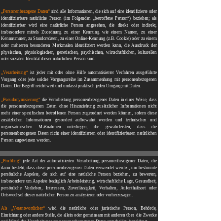
„Personenbezogene Daten“
sind alle Informationen, die sich auf eine identifizierte oder
identifizierbare natürliche Person (im Folgenden „betroffene Person“) beziehen; als
identifizierbar wird eine natürliche Person angesehen, die direkt oder indirekt,
insbesondere mittels Zuordnung zu einer Kennung wie einem Namen, zu einer
Kennnummer, zu Standortdaten, zu einer Online-Kennung (z.B. Cookie) oder zu einem
oder mehreren besonderen Merkmalen identifiziert werden kann, die Ausdruck der
physischen, physiologischen, genetischen, psychischen, wirtschaftlichen, kulturellen
oder sozialen Identität dieser natürlichen Person sind.
„Verarbeitung“
ist jeder mit oder ohne Hilfe automatisierter Verfahren ausgeführte
Vorgang oder jede solche Vorgangsreihe im Zusammenhang mit personenbezogenen
Daten. Der Begriff reicht weit und umfasst praktisch jeden Umgang mit Daten.
„Pseudonymisierung“
die Verarbeitung personenbezogener Daten in einer Weise, dass
die personenbezogenen Daten ohne Hinzuziehung zusätzlicher Informationen nicht
mehr einer spezifischen betroffenen Person zugeordnet werden können, sofern diese
zusätzlichen Informationen gesondert aufbewahrt werden und technischen und
organisatorischen Maßnahmen unterliegen, die gewährleisten, dass die
personenbezogenen Daten nicht einer identifizierten oder identifizierbaren natürlichen
Person zugewiesen werden.
„Profiling“
jede Art der automatisierten Verarbeitung personenbezogener Daten, die
darin besteht, dass diese personenbezogenen Daten verwendet werden, um bestimmte
persönliche Aspekte, die sich auf eine natürliche Person beziehen, zu bewerten,
insbesondere um Aspekte bezüglich Arbeitsleistung, wirtschaftliche Lage, Gesundheit,
persönliche Vorlieben, Interessen, Zuverlässigkeit, Verhalten, Aufenthaltsort oder
Ortswechsel dieser natürlichen Person zu analysieren oder vorherzusagen.
Als „Verantwortlicher“
wird die natürliche oder juristische Person, Behörde,
Einrichtung oder andere Stelle, die allein oder gemeinsam mit anderen über die Zwecke