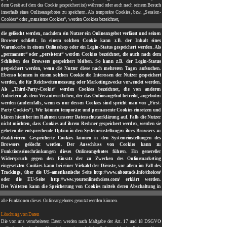
dem Gerät auf dem das Cookie gespeichert ist) während oder auch nach seinem Besuch
innerhalb eines Onlineangebotes zu speichern. Als temporäre Cookies, bzw. „Session-
Cookies“ oder „transiente Cookies“, werden Cookies bezeichnet,
die gelöscht werden, nachdem ein Nutzer ein Onlineangebot verlässt und seinen
Browser schließt. In einem solchen Cookie kann z.B. der Inhalt eines
Warenkorbs in einem Onlineshop oder ein Login-Status gespeichert werden. Als
„permanent“ oder „persistent“ werden Cookies bezeichnet, die auch nach dem
Schließen des Browsers gespeichert bleiben. So kann z.B. der Login-Status
gespeichert werden, wenn die Nutzer diese nach mehreren Tagen aufsuchen.
Ebenso können in einem solchen Cookie die Interessen der Nutzer gespeichert
werden, die für Reichweitenmessung oder Marketingzwecke verwendet werden.
Als „Third-Party-Cookie“ werden Cookies bezeichnet, die von anderen
Anbietern als dem Verantwortlichen, der das Onlineangebot betreibt, angeboten
werden (andernfalls, wenn es nur dessen Cookies sind spricht man von „First-
Party Cookies“). Wir können temporäre und permanente Cookies einsetzen und
klären hierüber im Rahmen unserer Datenschutzerklärung auf. Falls die Nutzer
nicht möchten, dass Cookies auf ihrem Rechner gespeichert werden, werden sie
gebeten die entsprechende Option in den Systemeinstellungen ihres Browsers zu
deaktivieren. Gespeicherte Cookies können in den Systemeinstellungen des
Browsers gelöscht werden. Der Ausschluss von Cookies kann zu
Funktionseinschränkungen dieses Onlineangebotes führen. Ein genereller
Widerspruch gegen den Einsatz der zu Zwecken des Onlinemarketing
eingesetzten Cookies kann bei einer Vielzahl der Dienste, vor allem im Fall des
Trackings, über die US-amerikanische Seite http://www.aboutads.info/choices/
oder die EU-Seite http://www.youronlinechoices.com/ erklärt werden.
Des Weiteren kann die Speicherung von Cookies mittels deren Abschaltung in
den Einstellungen des Browsers erreicht werden. Bitte beachten Sie, dass dann
gegebenenfalls nicht
alle Funktionen dieses Onlineangebotes genutzt werden können.
Löschung von Daten
Die von uns verarbeiteten Daten werden nach Maßgabe der Art. 17 und 18 DSGVO