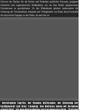
Schwere des Risikos für die Rechte und Freiheiten natürlicher Personen, geeignete
technische und organisatorische Maßnahmen, um ein dem Risiko angemessenes
Schutzniveau zu gewährleisten. Zu den Maßnahmen gehören insbesondere die
Sicherung der Vertraulichkeit, Integrität und Verfügbarkeit von Daten durch Kontrolle
des physischen Zugangs zu den Daten, als auch des sie
betreffenden Zugriffs, der Eingabe, Weitergabe, der Sicherung der
Verfügbarkeit und ihrer Trennung. Des Weiteren haben wir Verfahren
eingerichtet, die eine Wahrnehmung von Betroffenenrechten, Löschung