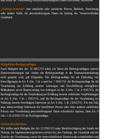
und Mittel der Verarbeitung von personenbezogenen Daten entscheidet, bezeichnet.
„Auftragsverarbeiter“
eine natürliche oder juristische Person, Behörde, Einrichtung
oder andere Stelle, die personenbezogene Daten im Auftrag des Verantwortlichen
verarbeitet.
Maßgebliche Rechtsgrundlagen
Nach Maßgabe des Art. 13 DSGVO teilen wir Ihnen die Rechtsgrundlagen unserer
Datenverarbeitungen mit. Sofern die Rechtsgrundlage in der Datenschutzerklärung
nicht genannt wird, gilt Folgendes: Die Rechtsgrundlage für die Einholung von
Einwilligungen ist Art. 6 Abs. 1 lit. a und Art. 7 DSGVO, die Rechtsgrundlage für die
Verarbeitung zur Erfüllung unserer Leistungen und Durchführung vertraglicher
Maßnahmen sowie Beantwortung von Anfragen ist Art. 6 Abs. 1 lit. b DSGVO, die
Rechtsgrundlage für die Verarbeitung zur Erfüllung unserer rechtlichen Verpflichtungen
ist Art. 6 Abs. 1 lit. c DSGVO, und die Rechtsgrundlage für die Verarbeitung zur
Wahrung unserer berechtigten Interessen ist Art. 6 Abs. 1 lit. f DSGVO. Für den Fall,
dass lebenswichtige Interessen der betroffenen Person oder einer anderen natürlichen
Person eine Verarbeitung personenbezogener Daten erforderlich machen, dient Art. 6
Abs. 1 lit. d DSGVO als Rechtsgrundlage.
Sicherheitsmaßnahmen
Wir treffen nach Maßgabe des Art. 32 DSGVO unter Berücksichtigung des Stands der
Technik, der Implementierungskosten und der Art, des Umfangs, der Umstände und der
Zwecke der Verarbeitung sowie der unterschiedlichen Eintrittswahr-scheinlichkeit und