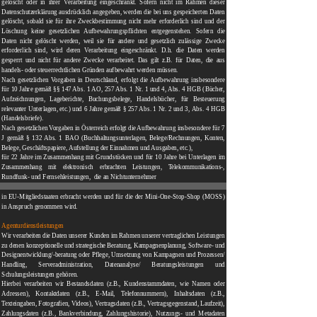
gelöscht oder in ihrer Verarbeitung eingeschränkt. Sofern nicht im Rahmen dieser
Datenschutzerklärung ausdrücklich angegeben, werden die bei uns gespeicherten Daten
gelöscht, sobald sie für ihre Zweckbestimmung nicht mehr erforderlich sind und der
Löschung keine gesetzlichen Aufbewahrungspflichten entgegenstehen. Sofern die
Daten nicht gelöscht werden, weil sie für andere und gesetzlich zulässige Zwecke
erforderlich sind, wird deren Verarbeitung eingeschränkt. D.h. die Daten werden
gesperrt und nicht für andere Zwecke verarbeitet. Das gilt z.B. für Daten, die aus
handels- oder steuerrechtlichen Gründen aufbewahrt werden müssen.
Nach gesetzlichen Vorgaben in Deutschland, erfolgt die Aufbewahrung insbesondere
für 10 Jahre gemäß §§ 147 Abs. 1 AO, 257 Abs. 1 Nr. 1 und 4, Abs. 4 HGB (Bücher,
Aufzeichnungen, Lageberichte, Buchungsbelege, Handelsbücher, für Besteuerung
relevanter Unterlagen, etc.) und 6 Jahre gemäß § 257 Abs. 1 Nr. 2 und 3, Abs. 4 HGB
(Handelsbriefe).
Nach gesetzlichen Vorgaben in Österreich erfolgt die Aufbewahrung insbesondere für 7
J gemäß § 132 Abs. 1 BAO (Buchhaltungsunterlagen, Belege/Rechnungen, Konten,
Belege, Geschäftspapiere, Aufstellung der Einnahmen und Ausgaben, etc.),
für 22 Jahre im Zusammenhang mit Grundstücken und für 10 Jahre bei Unterlagen im
Zusammenhang mit elektronisch erbrachten Leistungen, Telekommunikations-,
Rundfunk- und Fernsehleistungen, die an Nichtunternehmer
in EU-Mitgliedstaaten erbracht werden und für die der Mini-One-Stop-Shop (MOSS)
in Anspruch genommen wird.
Agenturdienstleistungen
Wir verarbeiten die Daten unserer Kunden im Rahmen unserer vertraglichen Leistungen
zu denen konzeptionelle und strategische Beratung, Kampagnenplanung, Software- und
Designentwicklung/-beratung oder Pflege, Umsetzung von Kampagnen und Prozessen/
Handling, Serveradministration, Datenanalyse/ Beratungsleistungen und
Schulungsleistungen gehören.
Hierbei verarbeiten wir Bestandsdaten (z.B., Kundenstammdaten, wie Namen oder
Adressen), Kontaktdaten (z.B., E-Mail, Telefonnummern), Inhaltsdaten (z.B.,
Texteingaben, Fotografien, Videos), Vertragsdaten (z.B., Vertragsgegenstand, Laufzeit),
Zahlungsdaten (z.B., Bankverbindung, Zahlungshistorie), Nutzungs- und Metadaten